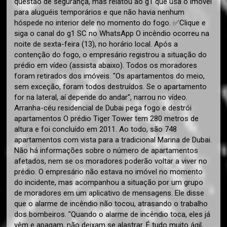
questão de segurança, mas relatou ao g1 que usa o imóvel
para aluguéis temporários e que não havia nenhum
hóspede no interior dele no momento do fogo. ✅Clique e
siga o canal do g1 SC no WhatsApp O incêndio ocorreu na
noite de sexta-feira (13), no horário local. Após a
contenção do fogo, o empresário registrou a situação do
prédio em vídeo (assista abaixo). Todos os moradores
foram retirados dos imóveis. "Os apartamentos do meio,
sem exceção, foram todos destruídos. Se o apartamento
for na lateral, aí depende do andar", narrou no vídeo.
Arranha-céu residencial de Dubai pega fogo e destrói
apartamentos O prédio Tiger Tower tem 280 metros de
altura e foi concluído em 2011. Ao todo, são 748
apartamentos com vista para a tradicional Marina de Dubai.
Não há informações sobre o número de apartamentos
afetados, nem se os moradores poderão voltar a viver no
prédio. O empresário não estava no imóvel no momento
do incidente, mas acompanhou a situação por um grupo
de moradores em um aplicativo de mensagens. Ele disse
que o alarme de incêndio não tocou, atrasando o trabalho
dos bombeiros. "Quando o alarme de incêndio toca, eles já
vêm e apagam, não deixam se alastrar. É tudo muito ágil,