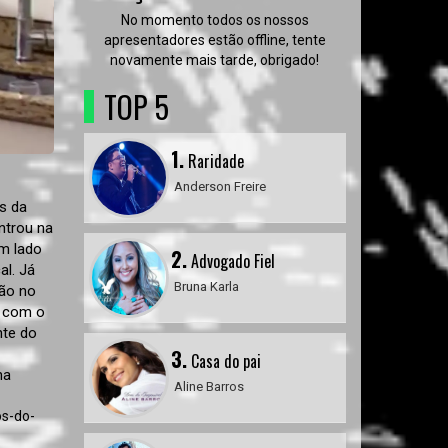
No momento todos os nossos
apresentadores estão offline, tente
novamente mais tarde, obrigado!
TOP 5
1.
Raridade
Anderson Freire
os da
ntrou na
um lado
2.
Advogado Fiel
al. Já
Bruna Karla
ião no
o com o
nte do
3.
Casa do pai
na
Aline Barros
os-do-