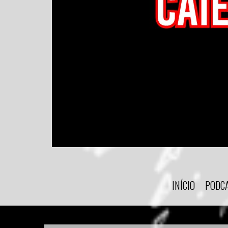
INÍCIO
PODC