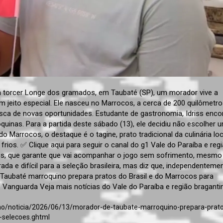
ra torcer Longe dos gramados, em Taubaté (SP), um morador vive a
um jeito especial. Ele nasceu no Marrocos, a cerca de 200 quilômetr
busca de novas oportunidades. Estudante de gastronomia, Idriss enco
quinas. Para a partida deste sábado (13), ele decidiu não escolher 
do Marrocos, o destaque é o tagine, prato tradicional da culinária loc
 frios. ✅ Clique aqui para seguir o canal do g1 Vale do Paraíba e reg
iss, que garante que vai acompanhar o jogo sem sofrimento, mesm
rada e difícil para a seleção brasileira, mas diz que, independenteme
Taubaté marroquino prepara pratos do Brasil e do Marrocos para
anguarda Veja mais notícias do Vale do Paraíba e região braganti
iao/noticia/2026/06/13/morador-de-taubate-marroquino-prepara-prat
-selecoes.ghtml