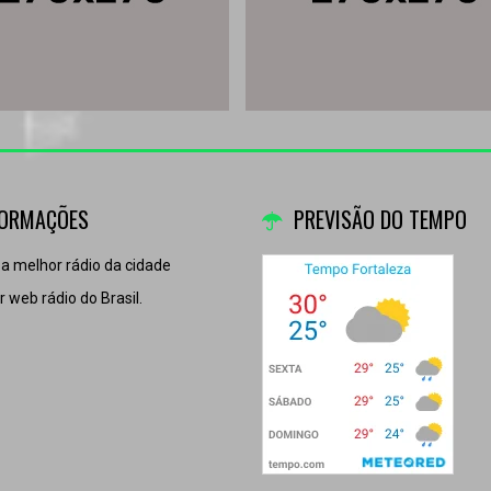
FORMAÇÕES
PREVISÃO DO TEMPO
 a melhor rádio da cidade
 web rádio do Brasil.