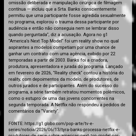
omissão deliberada e manipulação cirúrgica de filmagem
contínua — incluiu que a Srta. Banks conscientemente
permitiu que uma participante fosse agredida sexualmente
no programa, explorou o trauma dessa participante por
audiência e então não conseguia nem se lembrar disso
quando perguntada", diz a acusação. Agora no g1
"America's Next Top Model" foi um reality show no qual
aspirantes a modelos competiam por uma chance de
ganhar um contrato com uma agência, exibido por 22
temporadas a partir de 2003. Banks foi a criadora,
produtora, apresentadora e jurada do programa. Lançado
em fevereiro de 2026, "Reality check" contou a história do
reality, com depoimentos da modelo, de produtores, de
outros jurados e de participantes. Além do sucesso do
programa, a série também retratou momentos polêmicos,
como o estupro de uma das jovens concorrentes na
segunda temporada. A Netflix não respondeu a pedidos de
comentários da "Variety".
FONTE:
https://g1.globo.com/pop-arte/tv-e-
series/noticia/2026/06/13/tyra-banks-processa-netflix-e-
produtores-de-serie-sobre-americas-next-top-model-por-